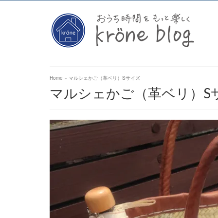
Home
»
マルシェかご（革ベリ）Sサイズ
マルシェかご（革ベリ）S