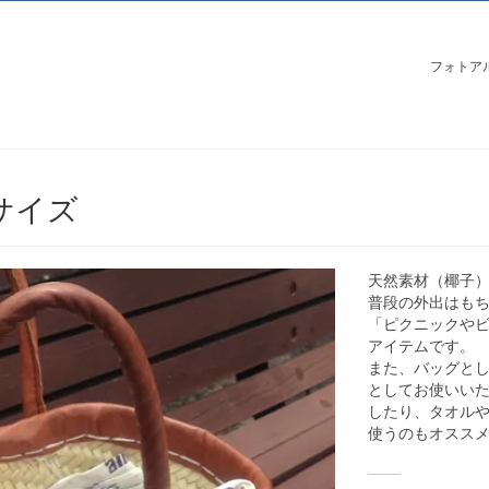
フォトア
サイズ
天然素材（椰子
普段の外出はも
「ピクニックや
アイテムです。
また、バッグと
としてお使いいた
したり、タオル
使うのもオスス