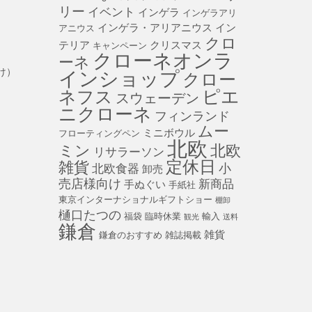
リー
イベント
インゲラ
インゲラアリ
インゲラ・アリアニウス
イン
アニウス
クロ
テリア
クリスマス
キャンペーン
クローネオンラ
ーネ
インショップ
け）
クロー
ピエ
ネフス
スウェーデン
ニクローネ
フィンランド
ムー
ミニボウル
フローティングペン
北欧
北欧
ミン
リサラーソン
定休日
雑貨
小
北欧食器
卸売
売店様向け
新商品
手ぬぐい
手紙社
東京インターナショナルギフトショー
棚卸
樋口たつの
福袋
臨時休業
輸入
観光
送料
鎌倉
雑貨
鎌倉のおすすめ
雑誌掲載