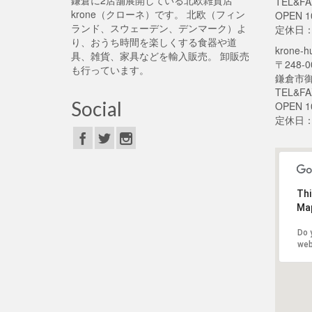
鎌倉に2店舗展開している北欧雑貨店
TEL&FA
krone（クローネ）です。 北欧（フィン
OPEN 1
ランド、スウェーデン、デンマーク）よ
定休日
り、おうち時間を楽しくする食器や道
krone
具、雑貨、家具などを輸入販売。 卸販売
〒248-0
も行っています。
鎌倉市御
TEL&FA
Social
OPEN 1
定休日
Thi
Map
Do 
web