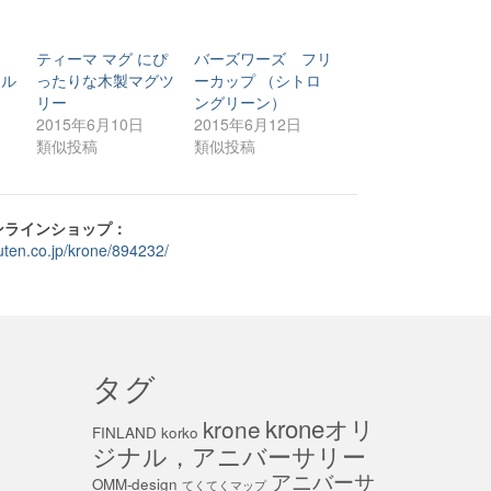
ク
ティーマ マグ にぴ
バーズワーズ フリ
オル
ったりな木製マグツ
ーカップ （シトロ
）
リー
ングリーン）
2015年6月10日
2015年6月12日
類似投稿
類似投稿
オンラインショップ：
kuten.co.jp/krone/894232/
タグ
kroneオリ
krone
FINLAND
korko
ジナル，アニバーサリー
アニバーサ
OMM-design
てくてくマップ