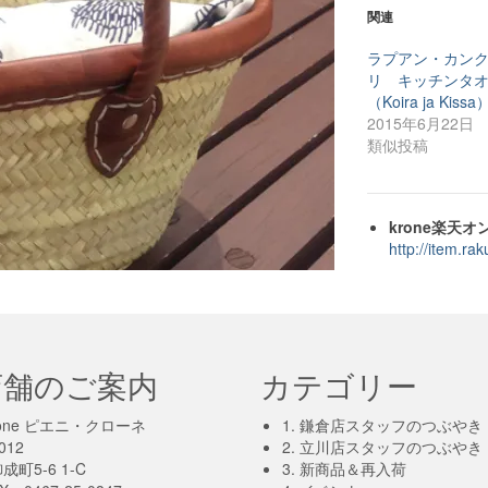
関連
ラプアン・カン
リ キッチンタ
（Koira ja Kissa
2015年6月22日
類似投稿
krone楽天
http://item.ra
店舗のご案内
カテゴリー
-krone ピエニ・クローネ
1. 鎌倉店スタッフのつぶやき
012
2. 立川店スタッフのつぶやき
町5-6 1-C
3. 新商品＆再入荷