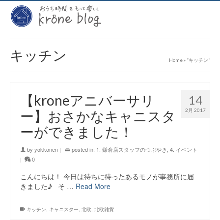
キッチン
Home
»
“キッチン“
【kroneアニバーサリ
14
2月 2017
ー】おさかなキャニスタ
ーができました！
by
yokkonen
|
posted in:
1. 鎌倉店スタッフのつぶやき
,
4. イベント
|
0
こんにちは！ 今日は待ちに待ったあるモノが事務所に届
きました♪ そ …
Read More
キッチン
,
キャニスター
,
北欧
,
北欧雑貨