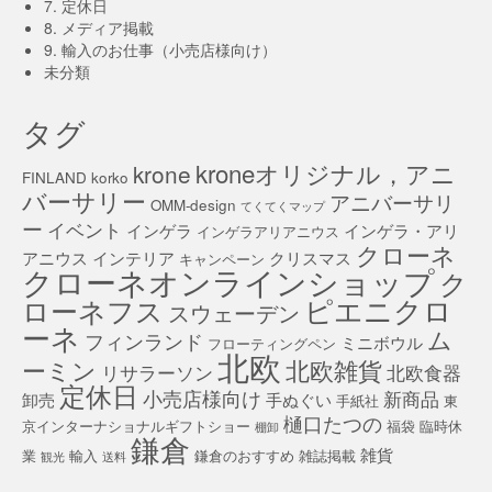
7. 定休日
8. メディア掲載
9. 輸入のお仕事（小売店様向け）
未分類
タグ
kroneオリジナル，アニ
krone
FINLAND
korko
バーサリー
アニバーサリ
OMM-design
てくてくマップ
ー
イベント
インゲラ
インゲラ・アリ
インゲラアリアニウス
クローネ
アニウス
インテリア
クリスマス
キャンペーン
クローネオンラインショップ
ク
ピエニクロ
ローネフス
スウェーデン
ーネ
ム
フィンランド
ミニボウル
フローティングペン
北欧
北欧雑貨
ーミン
リサラーソン
北欧食器
定休日
小売店様向け
新商品
卸売
手ぬぐい
手紙社
東
樋口たつの
京インターナショナルギフトショー
福袋
臨時休
棚卸
鎌倉
雑貨
業
輸入
鎌倉のおすすめ
雑誌掲載
観光
送料