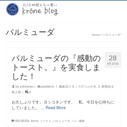
バルミューダ
Home
»
“バルミューダ“
バルミューダの『感動の
28
4月 2016
トースト。』を実食しま
した！
by
yokkonen
|
posted in:
1. 鎌倉店スタッフのつぶやき
,
3. 新商品＆
再入荷
|
0
お久しぶりです。ヨッコネンです。 私、今日を心待ちに
していました。 …
Read More
BALMUDA
,
krone
,
トースト
,
バルミューダ
,
パン
,
鎌倉