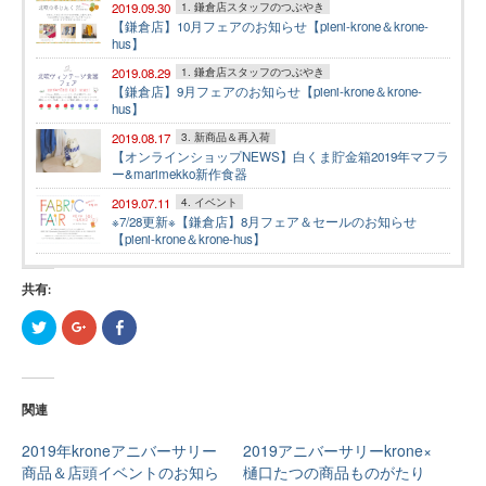
2019.09.30
1. 鎌倉店スタッフのつぶやき
【鎌倉店】10月フェアのお知らせ【pieni-krone＆krone-
hus】
2019.08.29
1. 鎌倉店スタッフのつぶやき
【鎌倉店】9月フェアのお知らせ【pieni-krone＆krone-
hus】
2019.08.17
3. 新商品＆再入荷
【オンラインショップNEWS】白くま貯金箱2019年マフラ
ー&marimekko新作食器
2019.07.11
4. イベント
※7/28更新※【鎌倉店】8月フェア＆セールのお知らせ
【pieni-krone＆krone-hus】
共有:
ク
ク
Facebook
リ
リ
で
ッ
ッ
共
ク
ク
有
し
し
す
て
て
る
Twitter
Google+
に
関連
で
で
は
共
共
ク
有
有
リ
2019年kroneアニバーサリー
2019アニバーサリーkrone×
(新
(新
ッ
し
し
ク
商品＆店頭イベントのお知ら
樋口たつの商品ものがたり
い
い
し