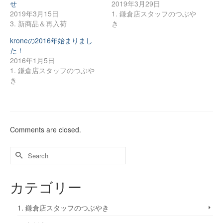
せ
2019年3月29日
ウ
ウ
て
ィ
ィ
く
2019年3月15日
1. 鎌倉店スタッフのつぶや
ン
ン
だ
ド
ド
さ
3. 新商品＆再入荷
き
ウ
ウ
い
で
で
(新
kroneの2016年始まりまし
開
開
し
き
き
い
た！
ま
ま
ウ
す)
す)
ィ
2016年1月5日
ン
1. 鎌倉店スタッフのつぶや
ド
ウ
き
で
開
き
ま
す)
Comments are closed.
カテゴリー
1. 鎌倉店スタッフのつぶやき