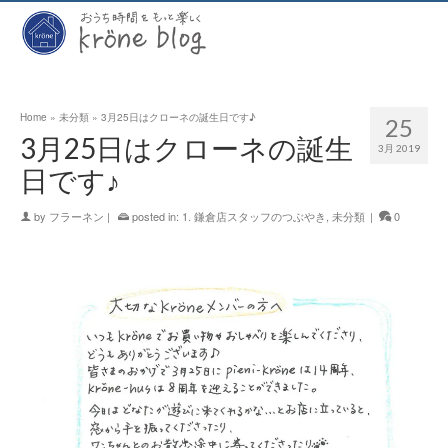
Home
»
未分類
»
3月25日はクローネの誕生日です♪
25
3月25日はクローネの誕生
3月 2019
日です♪
by
フラーネン
|
posted in:
1. 鎌倉店スタッフのつぶやき
,
未分類
|
0