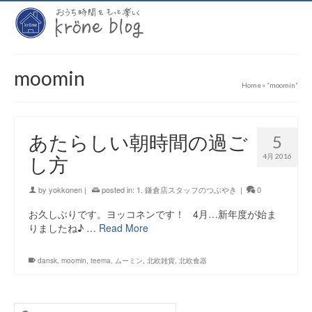
moomin
Home
»
“moomin“
あたらしい朝時間の過ご
5
4月 2016
し方
by
yokkonen
|
posted in:
1. 鎌倉店スタッフのつぶやき
|
0
お久しぶりです。ヨッコネンです！ 4月…新年度が始ま
りましたね♪ …
Read More
dansk
,
moomin
,
teema
,
ムーミン
,
北欧雑貨
,
北欧食器