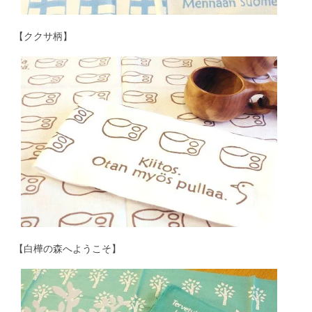
【ククサ柄】
【白樺の森へようこそ】