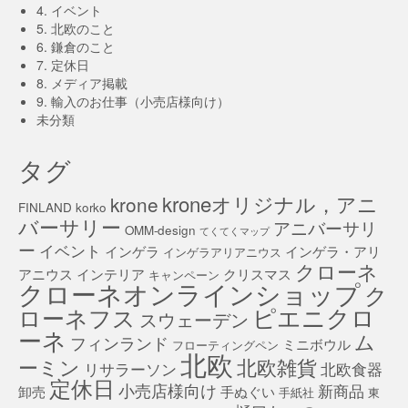
4. イベント
5. 北欧のこと
6. 鎌倉のこと
7. 定休日
8. メディア掲載
9. 輸入のお仕事（小売店様向け）
未分類
タグ
kroneオリジナル，アニ
krone
FINLAND
korko
バーサリー
アニバーサリ
OMM-design
てくてくマップ
ー
イベント
インゲラ
インゲラ・アリ
インゲラアリアニウス
クローネ
アニウス
インテリア
クリスマス
キャンペーン
クローネオンラインショップ
ク
ピエニクロ
ローネフス
スウェーデン
ーネ
ム
フィンランド
ミニボウル
フローティングペン
北欧
北欧雑貨
ーミン
リサラーソン
北欧食器
定休日
小売店様向け
新商品
卸売
手ぬぐい
手紙社
東