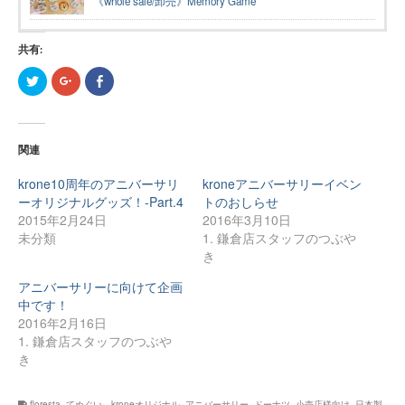
《whole sale/卸売》Memory Game
共有:
ク
ク
Facebook
リ
リ
で
ッ
ッ
共
ク
ク
有
し
し
す
て
て
る
Twitter
Google+
に
関連
で
で
は
共
共
ク
有
有
リ
krone10周年のアニバーサリ
kroneアニバーサリーイベン
(新
(新
ッ
し
し
ク
ーオリジナルグッズ！-Part.4
トのおしらせ
い
い
し
2015年2月24日
2016年3月10日
ウ
ウ
て
ィ
ィ
く
未分類
1. 鎌倉店スタッフのつぶや
ン
ン
だ
ド
ド
さ
き
ウ
ウ
い
で
で
(新
アニバーサリーに向けて企画
開
開
し
き
き
い
中です！
ま
ま
ウ
す)
す)
ィ
2016年2月16日
ン
1. 鎌倉店スタッフのつぶや
ド
ウ
き
で
開
き
ま
す)
floresta
,
てぬぐい、kroneオリジナル
,
アニバーサリー
,
ドーナツ
,
小売店様向け
,
日本製