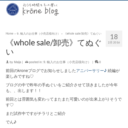
Home
»
9. 輸入のお仕事（小売店様向け）
»
《whole sale/卸売》てぬぐい
18
《whole sale/卸売》てぬぐ
2月 2016
い
by
Maija
|
posted in:
9. 輸入のお仕事（小売店様向け）
|
0
前回のkroneブログでお知らせしました
アニバーサリー♪
続編が
楽しみですね♡
ブログの中で昨年の手ぬぐいをご紹介させて頂きましたが今年
も、、出します！！
前回とは雰囲気も変わってまたまた可愛いのが出来上がりそうで
す♡
まだ試作中ですがチラリとご紹介
でん♪