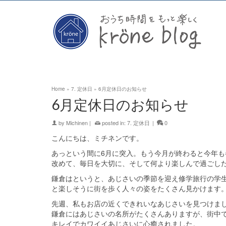
Home
»
7. 定休日
»
6月定休日のお知らせ
6月定休日のお知らせ
by
Michinen
|
posted in:
7. 定休日
|
0
こんにちは、ミチネンです。
あっという間に6月に突入。もう今月が終わると今年も
改めて、毎日を大切に、そして何より楽しんで過ごし
鎌倉はというと、あじさいの季節を迎え修学旅行の学
と楽しそうに街を歩く人々の姿をたくさん見かけます
先週、私もお店の近くできれいなあじさいを見つけま
鎌倉にはあじさいの名所がたくさんありますが、街中
キレイでカワイイあじさいに心癒されました。