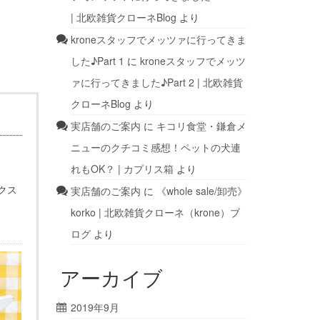
| 北欧雑貨クローネBlog
より
kroneスタッフでメッツァに行ってきま
した♪Part 1
に
kroneスタッフでメッツ
ァに行ってきました♪Part 2 | 北欧雑貨
クローネBlog
より
実店舗のご案内
に
キコリ食堂・鎌倉メ
ニューのクチコミ感想！ペットの犬連
れもOK？ | カプリス箱
より
クス
実店舗のご案内
に
《whole sale/卸売》
korko | 北欧雑貨クローネ（krone）ブ
ログ
より
アーカイブ
2019年9月