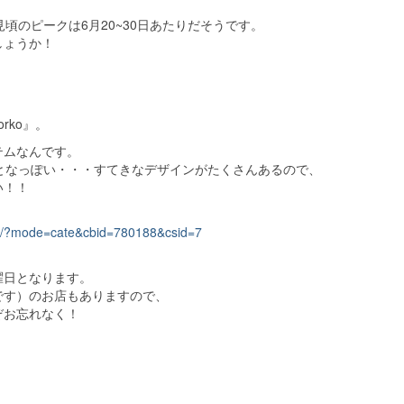
頃のピークは6月20~30日あたりだそうです。
しょうか！
rko』。
テムなんです。
となっぽい・・・すてきなデザインがたくさんあるので、
い！！
om/?mode=cate&cbid=780188&csid=7
曜日となります。
です）のお店もありますので、
ぞお忘れなく！