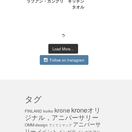
ラプアン・カンクリ キッチン
タオル
Load More...
Follow on Instagram
タグ
kroneオリ
krone
FINLAND
korko
ジナル，アニバーサリー
アニバーサ
OMM-design
てくてくマップ
リー
イベント
インゲラ
インゲラアリ