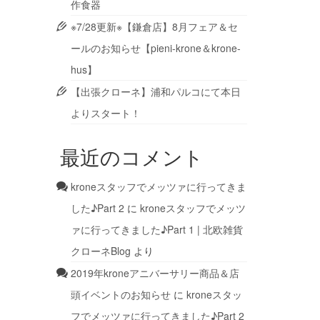
作食器
※7/28更新※【鎌倉店】8月フェア＆セ
ールのお知らせ【pieni-krone＆krone-
hus】
【出張クローネ】浦和パルコにて本日
よりスタート！
最近のコメント
kroneスタッフでメッツァに行ってきま
した♪Part 2
に
kroneスタッフでメッツ
ァに行ってきました♪Part 1 | 北欧雑貨
クローネBlog
より
2019年kroneアニバーサリー商品＆店
頭イベントのお知らせ
に
kroneスタッ
フでメッツァに行ってきました♪Part 2