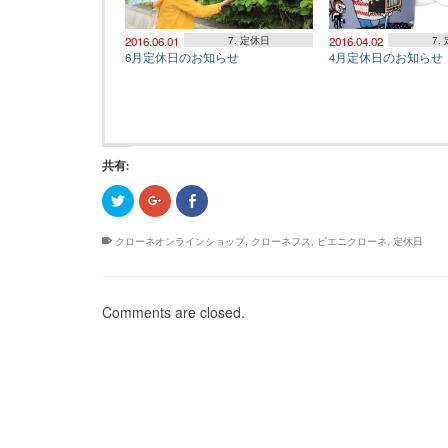
2016.06.01
7. 定休日
2016.04.02
7.
6月定休日のお知らせ
4月定休日のお知らせ
共有:
ク
ク
Facebook
リ
リ
で
ッ
ッ
共
ク
ク
有
クローネオンラインショップ
,
クローネフス
,
ピエニクローネ
,
定休日
し
し
す
て
て
る
Twitter
Google+
に
で
で
は
共
共
ク
有
有
リ
Comments are closed.
(新
(新
ッ
し
し
ク
い
い
し
ウ
ウ
て
ィ
ィ
く
ン
ン
だ
ド
ド
さ
ウ
ウ
い
で
で
(新
開
開
し
き
き
い