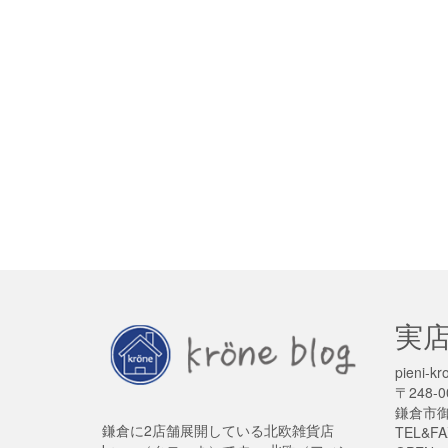
実
pieni
〒248-0
鎌倉市御成
鎌倉に2店舗展開している北欧雑貨店
TEL&FA