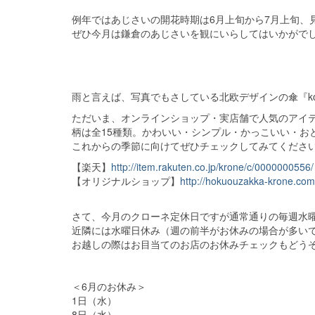
例年ではあじさいの開花時期は6月上旬から7月上旬、見
ぜひ今月は鎌倉のあじさいを観にいらしてはいかがで
雨と言えば、写真でもさしている北欧デザインの傘『ko
ただいま、オンラインショップ・実店舗で人気のアイ
柄は全15種類。かわいい・シンプル・かっこいい・お
これからの季節に向けてぜひチェックしてみてくださ
【楽天】
http://item.rakuten.co.jp/krone/c/0000000556/
【オリジナルショップ】
http://hokuouzakka-krone.c
さて、今月のクローネ定休日ですが通常通りの毎週水
近隣には水曜日休み（週の前半がお休みの場合が多い
お越しの際はお目当てのお店のお休みチェックもどう
＜6月のお休み＞
1日（水）
8日（水）