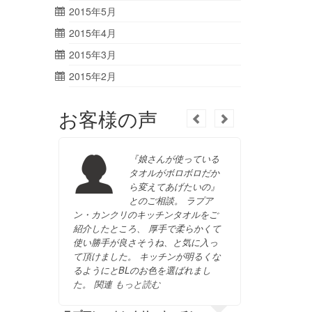
2015年5月
2015年4月
2015年3月
2015年2月
お客様の声
『娘さんが使っている
タオルがボロボロだか
ら変えてあげたいの』
とのご相談。 ラプア
ン・カンクリのキッチンタオルをご
迷われて
紹介したところ、 厚手で柔らかくて
番人気の
使い勝手が良さそうね、と気に入っ
た。 お
て頂けました。 キッチンが明るくな
な！！ 関
るようにとBLのお色を選ばれまし
た。 関連
もっと読む
メラミン