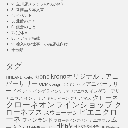
2. 立川店スタッフのつぶやき
3. 新商品＆再入荷
4. イベント
5. 北欧のこと
6. 鎌倉のこと
7. 定休日
8. メディア掲載
9. 輸入のお仕事（小売店様向け）
未分類
タグ
kroneオリジナル，アニ
krone
FINLAND
korko
バーサリー
アニバーサリ
OMM-design
てくてくマップ
ー
イベント
インゲラ
インゲラ・アリ
インゲラアリアニウス
クローネ
アニウス
インテリア
クリスマス
キャンペーン
クローネオンラインショップ
ク
ピエニクロ
ローネフス
スウェーデン
ーネ
ム
フィンランド
ミニボウル
フローティングペン
北欧
北欧雑貨
ーミン
リサラーソン
北欧食器