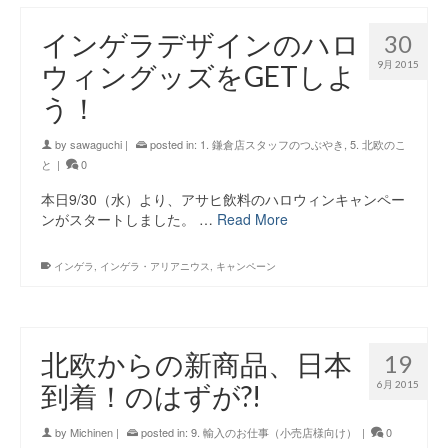
インゲラデザインのハロ
30
9月 2015
ウィングッズをGETしよ
う！
by
sawaguchi
|
posted in:
1. 鎌倉店スタッフのつぶやき
,
5. 北欧のこ
と
|
0
本日9/30（水）より、アサヒ飲料のハロウィンキャンペー
ンがスタートしました。 …
Read More
インゲラ
,
インゲラ・アリアニウス
,
キャンペーン
北欧からの新商品、日本
19
6月 2015
到着！のはずが?!
by
Michinen
|
posted in:
9. 輸入のお仕事（小売店様向け）
|
0