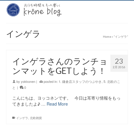
インゲラ
Home
»
“インゲラ“
インゲラさんのランチョ
23
2月 2016
ンマットをGETしよう！
by
yokkonen
|
posted in:
1. 鎌倉店スタッフのつぶやき
,
5. 北欧のこ
と
|
0
こんにちは、ヨッコネンです。 今日は耳寄り情報をもっ
てきましたよ♪ …
Read More
インゲラ
,
北欧雑貨