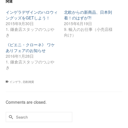
関連
で
で
は
共
共
ク
有
有
リ
インゲラデザインのハロウィ
北欧からの新商品、日本到
(新
(新
ッ
し
し
ク
ングッズをGETしよう！
着！のはずが?!
い
い
し
2015年9月30日
2015年6月19日
ウ
ウ
て
ィ
ィ
く
1. 鎌倉店スタッフのつぶや
9. 輸入のお仕事（小売店様
ン
ン
だ
ド
ド
さ
き
向け）
ウ
ウ
い
で
で
(新
《ピエニ・クローネ》 ワケ
開
開
し
き
き
い
ありフェアのお知らせ
ま
ま
ウ
す)
す)
ィ
2016年1月28日
ン
1. 鎌倉店スタッフのつぶや
ド
ウ
き
で
開
き
ま
す)
インゲラ
,
北欧雑貨
Comments are closed.