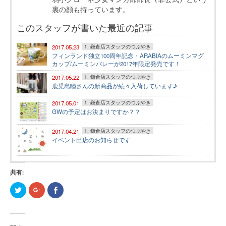
裏の顔も持っています。
このスタッフが書いた最近の記事
2017.05.23
1. 鎌倉店スタッフのつぶやき
フィンランド独立100周年記念・ARABIAのムーミンマグ
カップ/ムーミンバレーが2017年限定発売です！
2017.05.22
1. 鎌倉店スタッフのつぶやき
鹿児島睦さんの新商品が続々入荷しています♪
2017.05.01
1. 鎌倉店スタッフのつぶやき
GWの予定はお決まりですか？？
2017.04.21
1. 鎌倉店スタッフのつぶやき
イベント出店のお知らせです
共有:
ク
ク
Facebook
リ
リ
で
ッ
ッ
共
ク
ク
有
し
し
す
て
て
る
Twitter
Google+
に