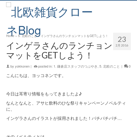
Home
»
5. 北欧のこと
»
インゲラさんのランチョンマットをGETしよう！
23
インゲラさんのランチョン
2月 2016
マットをGETしよう！
by
yokkonen
|
posted in:
1. 鎌倉店スタッフのつぶやき
,
5. 北欧のこと
|
0
こんにちは、ヨッコネンです。
今日は耳寄り情報をもってきましたよ♪
なんとなんと、アサヒ飲料のひな祭りキャンペーンノベルティ
に、
インゲラさんのイラストが採用されました！パチパチパチ…
そのノベルティとは…