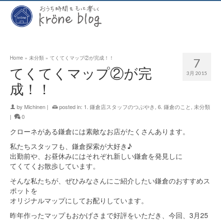
Home
»
未分類
»
てくてくマップ②が完成！！
7
てくてくマップ②が完
3月 2015
成！！
by
Michinen
|
posted in:
1. 鎌倉店スタッフのつぶやき
,
6. 鎌倉のこと
,
未分類
|
0
クローネがある鎌倉には素敵なお店がたくさんあります。
私たちスタッフも、鎌倉探索が大好き♪
出勤前や、お昼休みにはそれぞれ新しい鎌倉を発見しに
てくてくお散歩しています。
そんな私たちが、ぜひみなさんにご紹介したい鎌倉のおすすめス
ポットを
オリジナルマップにしてお配りしています。
昨年作ったマップもおかげさまで好評をいただき、今回、3月25