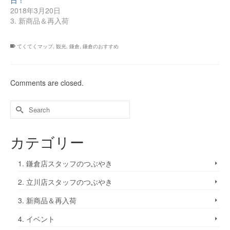
日！
ま
ま
ウ
す)
す)
ィ
2018年3月20日
ン
3. 新商品＆再入荷
ド
ウ
で
開
き
てくてくマップ
,
観光
,
鎌倉
,
鎌倉のおすすめ
ま
す)
Comments are closed.
カテゴリー
1. 鎌倉店スタッフのつぶやき
2. 立川店スタッフのつぶやき
3. 新商品＆再入荷
4. イベント