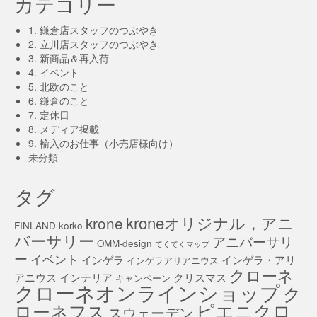
カテゴリー
1. 鎌倉店スタッフのつぶやき
2. 立川店スタッフのつぶやき
3. 新商品＆再入荷
4. イベント
5. 北欧のこと
6. 鎌倉のこと
7. 定休日
8. メディア掲載
9. 輸入のお仕事（小売店様向け）
未分類
タグ
kroneオリジナル，アニ
krone
FINLAND
korko
バーサリー
アニバーサリ
OMM-design
てくてくマップ
ー
イベント
インゲラ
インゲラ・アリ
インゲラアリアニウス
クローネ
アニウス
インテリア
クリスマス
キャンペーン
クローネオンラインショップ
ク
ピエニクロ
ローネフス
スウェーデン