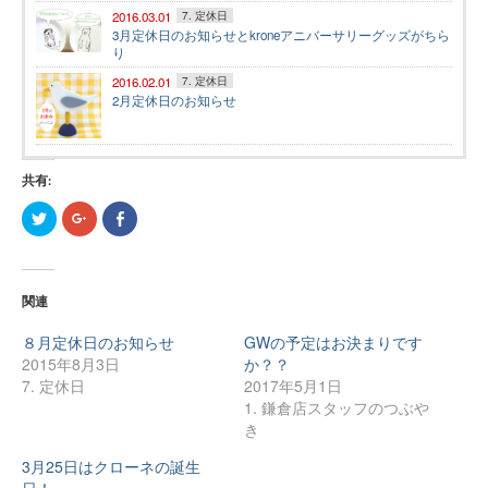
2016.03.01
7. 定休日
3月定休日のお知らせとkroneアニバーサリーグッズがちら
り
2016.02.01
7. 定休日
2月定休日のお知らせ
共有:
ク
ク
Facebook
リ
リ
で
ッ
ッ
共
ク
ク
有
し
し
す
て
て
る
Twitter
Google+
に
関連
で
で
は
共
共
ク
有
有
リ
８月定休日のお知らせ
GWの予定はお決まりです
(新
(新
ッ
し
し
ク
2015年8月3日
か？？
い
い
し
7. 定休日
2017年5月1日
ウ
ウ
て
ィ
ィ
く
1. 鎌倉店スタッフのつぶや
ン
ン
だ
ド
ド
さ
き
ウ
ウ
い
で
で
(新
3月25日はクローネの誕生
開
開
し
き
き
い