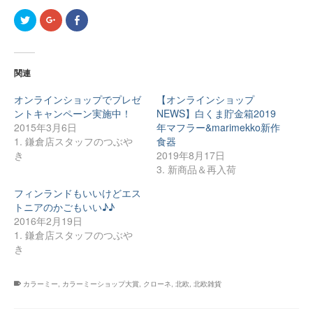
ク
ク
Facebook
リ
リ
で
ッ
ッ
共
ク
ク
有
し
し
す
て
て
る
Twitter
Google+
に
関連
で
で
は
共
共
ク
有
有
リ
オンラインショップでプレゼ
【オンラインショップ
(新
(新
ッ
し
し
ク
ントキャンペーン実施中！
NEWS】白くま貯金箱2019
い
い
し
2015年3月6日
年マフラー&marimekko新作
ウ
ウ
て
ィ
ィ
く
1. 鎌倉店スタッフのつぶや
食器
ン
ン
だ
ド
ド
さ
き
2019年8月17日
ウ
ウ
い
3. 新商品＆再入荷
で
で
(新
開
開
し
き
き
い
フィンランドもいいけどエス
ま
ま
ウ
す)
す)
ィ
トニアのかごもいい♪♪
ン
2016年2月19日
ド
ウ
1. 鎌倉店スタッフのつぶや
で
開
き
き
ま
す)
カラーミー
,
カラーミーショップ大賞
,
クローネ
,
北欧
,
北欧雑貨