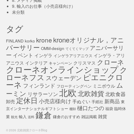
8. メディア掲載
9. 輸入のお仕事（小売店様向け）
未分類
タグ
kroneオリジナル，アニ
krone
FINLAND
korko
バーサリー
アニバーサリ
OMM-design
てくてくマップ
ー
イベント
インゲラ
インゲラ・アリ
インゲラアリアニウス
クローネ
アニウス
インテリア
クリスマス
キャンペーン
クローネオンラインショップ
ク
ピエニクロ
ローネフス
スウェーデン
ーネ
ム
フィンランド
ミニボウル
フローティングペン
北欧
北欧雑貨
ーミン
リサラーソン
北欧食器
定休日
小売店様向け
新商品
卸売
手ぬぐい
手紙社
東
樋口たつの
京インターナショナルギフトショー
福袋
臨時休
棚卸
鎌倉
雑貨
業
輸入
鎌倉のおすすめ
雑誌掲載
観光
送料
© 2026 北欧雑貨クローネBlog