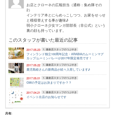
お店とクローネの広報担当（通称：集め隊その
2）
インテリア本とにらめっこしつつ、お家をせっせ
と模様替えする事が趣味♪
弱小クローネ少女マンガ部部長（非公式）という
裏の顔も持っています。
このスタッフが書いた最近の記事
2017.05.23
1. 鎌倉店スタッフのつぶやき
フィンランド独立100周年記念・ARABIAのムーミンマグ
カップ/ムーミンバレーが2017年限定発売です！
2017.05.22
1. 鎌倉店スタッフのつぶやき
鹿児島睦さんの新商品が続々入荷しています♪
2017.05.01
1. 鎌倉店スタッフのつぶやき
GWの予定はお決まりですか？？
2017.04.21
1. 鎌倉店スタッフのつぶやき
イベント出店のお知らせです
共有: