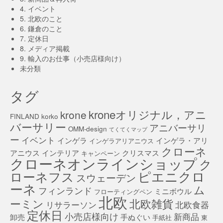
4. イベント
5. 北欧のこと
6. 鎌倉のこと
7. 定休日
8. メディア掲載
9. 輸入のお仕事（小売店様向け）
未分類
タグ
kroneオリジナル，アニ
krone
FINLAND
korko
バーサリー
アニバーサリ
OMM-design
てくてくマップ
ー
イベント
インゲラ
インゲラ・アリ
インゲラアリアニウス
クローネ
アニウス
インテリア
クリスマス
キャンペーン
クローネオンラインショップ
ク
ピエニクロ
ローネフス
スウェーデン
ーネ
ム
フィンランド
ミニボウル
フローティングペン
北欧
北欧雑貨
ーミン
リサラーソン
北欧食器
定休日
小売店様向け
新商品
卸売
手ぬぐい
手紙社
東