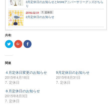
3月定休日のお知らせとkroneアニバーサリーグッズがちら
り
2016.02.01
7. 定休日
2月定休日のお知らせ
共有:
ク
ク
Facebook
リ
リ
で
ッ
ッ
共
ク
ク
有
し
し
す
て
て
る
Twitter
Google+
に
関連
で
で
は
共
共
ク
有
有
リ
４月定休日変更のお知らせ
9月定休日のお知らせ
(新
(新
ッ
し
し
ク
2015年4月18日
2015年8月31日
い
い
し
7. 定休日
7. 定休日
ウ
ウ
て
ィ
ィ
く
ン
ン
だ
８月定休日のお知らせ
ド
ド
さ
ウ
ウ
い
2015年8月3日
で
で
(新
7. 定休日
開
開
し
き
き
い
ま
ま
ウ
す)
す)
ィ