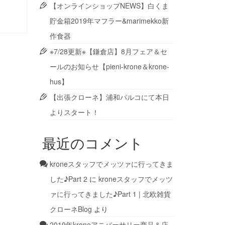
【オンラインショップNEWS】白くま
貯金箱2019年マフラー&marimekko新
作食器
※7/28更新※【鎌倉店】8月フェア＆セ
ールのお知らせ【pieni-krone＆krone-
hus】
【出張クローネ】浦和パルコにて本日
よりスタート！
最近のコメント
kroneスタッフでメッツァに行ってきま
した♪Part 2
に
kroneスタッフでメッツ
ァに行ってきました♪Part 1 | 北欧雑貨
クローネBlog
より
2019年kroneアニバーサリー商品＆店