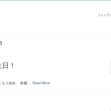
フォトア
n
生日！
くなり始め、 春爛 …
Read More