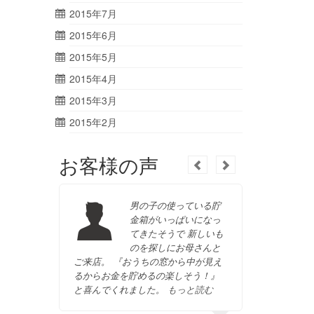
2015年7月
2015年6月
2015年5月
2015年4月
2015年3月
2015年2月
お客様の声
男の子の使っている貯
金箱がいっぱいになっ
てきたそうで 新しいも
のを探しにお母さんと
ご来店。 『おうちの窓から中が見え
うから、
るからお金を貯めるの楽しそう！』
うけど・
と喜んでくれました。
もっと読む
したいん
を選ばれ