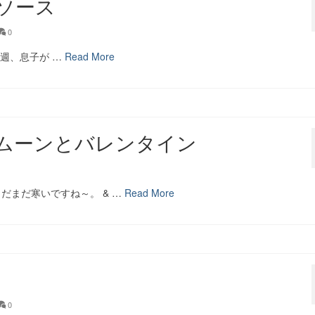
ソース
0
先週、息子が …
Read More
ムーンとバレンタイン
まだまだ寒いですね～。 & …
Read More
0