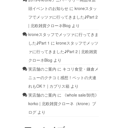
頭イベントのお知らせ
に
kroneスタッ
フでメッツァに行ってきました♪Part 2
| 北欧雑貨クローネBlog
より
kroneスタッフでメッツァに行ってきま
した♪Part 1
に
kroneスタッフでメッツ
ァに行ってきました♪Part 2 | 北欧雑貨
クローネBlog
より
実店舗のご案内
に
キコリ食堂・鎌倉メ
ニューのクチコミ感想！ペットの犬連
れもOK？ | カプリス箱
より
実店舗のご案内
に
《whole sale/卸売》
korko | 北欧雑貨クローネ（krone）ブ
ログ
より