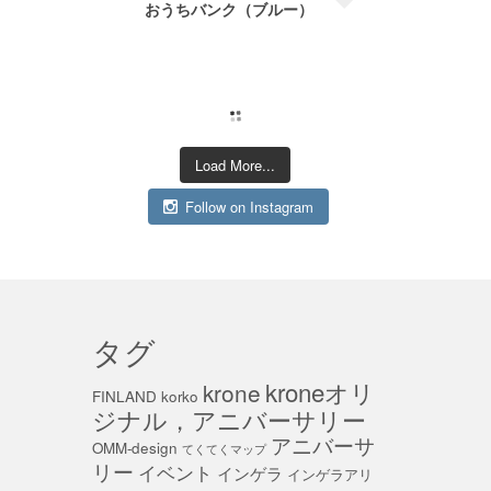
こもった
おうちバンク（ブルー）
いただけ
木製マグネ
Load More...
Follow on Instagram
タグ
kroneオリ
krone
FINLAND
korko
ジナル，アニバーサリー
アニバーサ
OMM-design
てくてくマップ
リー
イベント
インゲラ
インゲラアリ