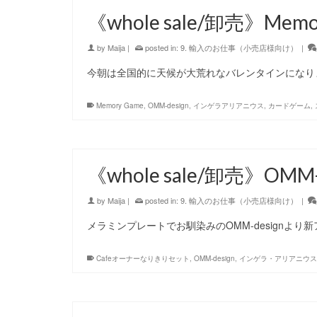
《whole sale/卸売》Memo
by
Maija
|
posted in:
9. 輸入のお仕事（小売店様向け）
|
今朝は全国的に天候が大荒れなバレンタインになり
Memory Game
,
OMM-design
,
インゲラアリアニウス
,
カードゲーム
,
《whole sale/卸売》OM
by
Maija
|
posted in:
9. 輸入のお仕事（小売店様向け）
|
メラミンプレートでお馴染みのOMM-designより
Cafeオーナーなりきりセット
,
OMM-design
,
インゲラ・アリアニウス