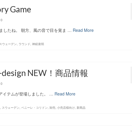
ry Game
0
ましたね。 朝方、風の音で目を覚ま …
Read More
スウェーデン
,
ラウンド
,
神経衰弱
M-design NEW！商品情報
0
新アイテムが登場しました。 …
Read More
,
スウェーデン
,
ペニーレ・コリドン
,
卸売
,
小売店様向け
,
新商品