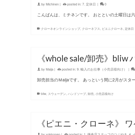
by
Michinen
|
posted in:
7. 定休日
|
0
こんばんは、ミチネンです。 おとといの土曜日は
クローネオンラインショップ
,
クローネフス
,
ピエニクローネ
,
定休日
《whole sale/卸売》bl
by
Maija
|
posted in:
9. 輸入のお仕事（小売店様向け）
|
卸売担当のＭaijaです。 あっという間に2月がスタ
bliw
,
スウェーデン
,
ハンドソープ
,
卸売
,
小売店様向け
《ピエニ・クローネ》 
by
yokkonen
|
posted in:
1. 鎌倉店スタッフのつぶやき
,
4.