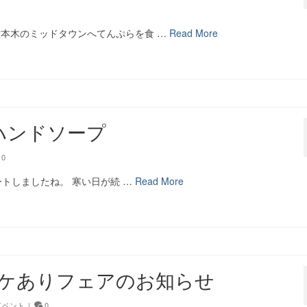
六本木のミッドタウンへてんぷらを食 …
Read More
iw ハンドソープ
0
ートしましたね。 寒い日が続 …
Read More
ワケありフェアのお知らせ
 イベント
|
0