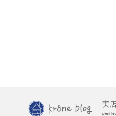
実
pieni