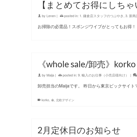
【まとめてお得にしちゃ
by
Lenen
|
posted in:
1. 鎌倉店スタッフのつぶやき
,
3. 新
お掃除の必需品！スポンジワイプがとってもお得！
《whole sale/卸売》korko
by
Maija
|
posted in:
9. 輸入のお仕事（小売店様向け）
|
卸売担当のMaijaです。 昨日から東京ビックサイ
korko
,
傘
,
北欧デザイン
2月定休日のお知らせ