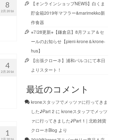
8
【オンラインショップNEWS】白くま
2月 2016
貯金箱2019年マフラー&marimekko新
作食器
※7/28更新※【鎌倉店】8月フェア＆セ
ールのお知らせ【pieni-krone＆krone-
hus】
【出張クローネ】浦和パルコにて本日
4
よりスタート！
2月 2016
最近のコメント
kroneスタッフでメッツァに行ってきま
した♪Part 2
に
kroneスタッフでメッツ
ァに行ってきました♪Part 1 | 北欧雑貨
クローネBlog
より
1
2019年kroneアニバーサリー商品＆店
2月 2016