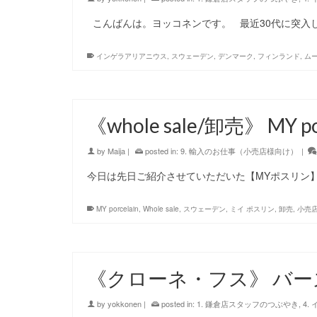
こんばんは。ヨッコネンです。 最近30代に突入
インゲラアリアニウス
,
スウェーデン
,
デンマーク
,
フィンランド
,
ム
《whole sale/卸売》 MY
by
Maija
|
posted in:
9. 輸入のお仕事（小売店様向け）
|
今日は先日ご紹介させていただいた【MYポスリン】
MY porcelain
,
Whole sale
,
スウェーデン
,
ミイ ポスリン
,
卸売
,
小売
《クローネ・フス》 バ
by
yokkonen
|
posted in:
1. 鎌倉店スタッフのつぶやき
,
4.