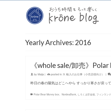
Yearly Archives: 2016
《whole sale/卸売》Polar 
by
Maija
|
posted in:
9. 輸入のお仕事（小売店様向け）
|
昨日の春の陽気はどこへやら すっかり寒さが戻って
Polar Bear Money box、NordeaBank
,
しろくま貯金箱
,
フィンラン