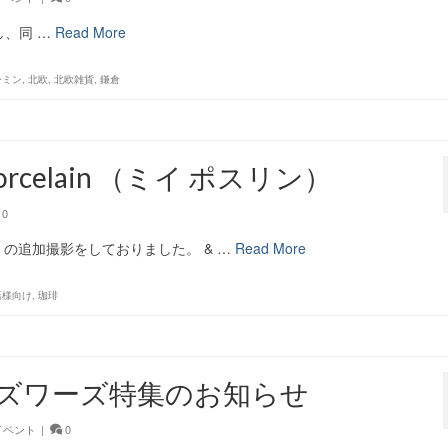
し、同 …
Read More
ーミン
,
北欧
,
北欧雑貨
,
鎌倉
 porcelain （ミイ ポスリン）
0
の追加撮影をしておりました。 & …
Read More
店様向け
,
珈琲
ーズワーズ特集のお知らせ
 イベント
|
0