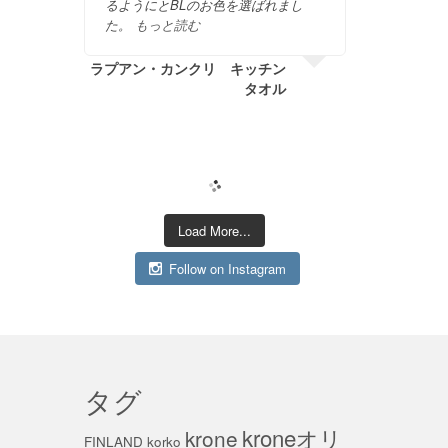
るようにとBLのお色を選ばれまし
おう
た。
もっと読む
ラプアン・カンクリ キッチン
タオル
Load More...
Follow on Instagram
タグ
kroneオリ
krone
FINLAND
korko