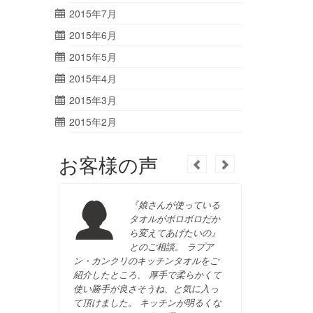
2015年7月
2015年6月
2015年5月
2015年4月
2015年3月
2015年2月
お客様の声
『娘さんが使っている
タオルがボロボロだか
ら変えてあげたいの』
とのご相談。 ラプア
ン・カンクリのキッチンタオルをご
ご来店。
紹介したところ、 厚手で柔らかくて
るからお
使い勝手が良さそうね、と気に入っ
と喜んで
て頂けました。 キッチンが明るくな