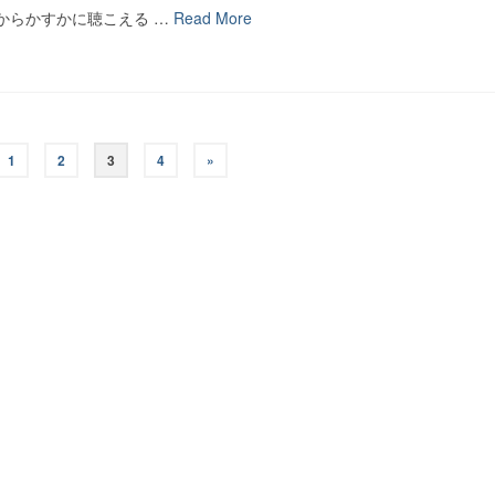
からかすかに聴こえる …
Read More
1
2
3
4
»