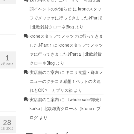
頭イベントのお知らせ
に
kroneスタッ
フでメッツァに行ってきました♪Part 2
| 北欧雑貨クローネBlog
より
kroneスタッフでメッツァに行ってきま
した♪Part 1
に
kroneスタッフでメッツ
ァに行ってきました♪Part 2 | 北欧雑貨
1
クローネBlog
より
2月 2016
実店舗のご案内
に
キコリ食堂・鎌倉メ
ニューのクチコミ感想！ペットの犬連
れもOK？ | カプリス箱
より
実店舗のご案内
に
《whole sale/卸売》
korko | 北欧雑貨クローネ（krone）ブ
ログ
より
28
1月 2016