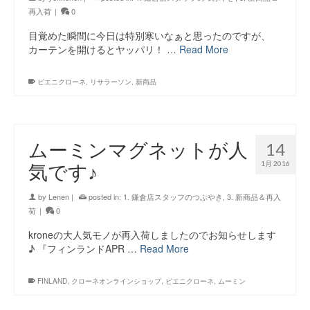
再入荷
|
0
目覚めた瞬間に今日は特別寒いなぁと思ったのですが、
カーテンを開けるとヤッパリ！ …
Read More
ピエニクローネ
,
リサラーソン
,
新商品
ムーミンマグネットが人
14
1月 2016
気です♪
by
Lenen
|
posted in:
1. 鎌倉店スタッフのつぶやき
,
3. 新商品＆再入
荷
|
0
kroneの大人気モノが再入荷しましたのでお知らせします
♪ 『フィンランドAPR …
Read More
FINLAND
,
クローネオンラインショップ
,
ピエニクローネ
,
ムーミン