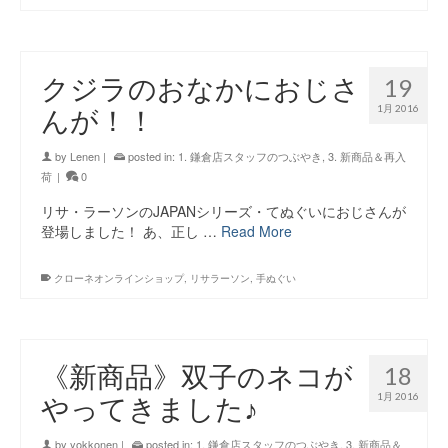
クジラのおなかにおじさ
19
1月 2016
んが！！
by
Lenen
|
posted in:
1. 鎌倉店スタッフのつぶやき
,
3. 新商品＆再入
荷
|
0
リサ・ラーソンのJAPANシリーズ・てぬぐいにおじさんが
登場しました！ あ、正し …
Read More
クローネオンラインショップ
,
リサラーソン
,
手ぬぐい
《新商品》双子のネコが
18
1月 2016
やってきました♪
by
yokkonen
|
posted in:
1. 鎌倉店スタッフのつぶやき
,
3. 新商品＆