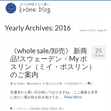
Yearly Archives: 2016
Home
»
2016
( - Page 4)
《whole sale/卸売》 新商
25
1月 2016
品!スウェーデン・My ポ
スリン（ミイ・ポスリン）
のご案内
by
Maija
|
posted in:
9. 輸入のお仕事（小売店様向け）
|
0
先週末から寒い日が続いておりますね。 ここ鎌倉も非常
に冷たい風が街を吹き抜けてお …
Read More
ミィポスリン
,
北欧食器
,
卸商品
,
新商品
,
輸入