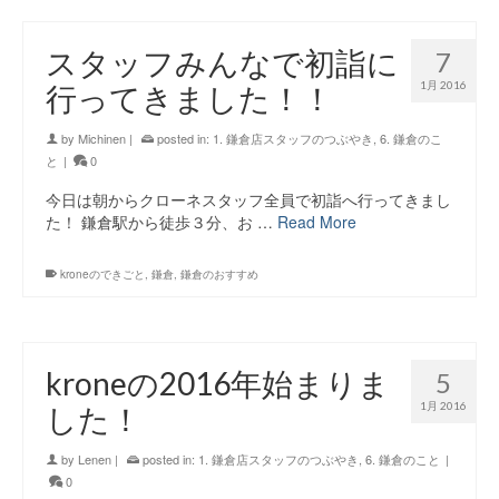
スタッフみんなで初詣に
7
1月 2016
行ってきました！！
by
Michinen
|
posted in:
1. 鎌倉店スタッフのつぶやき
,
6. 鎌倉のこ
と
|
0
今日は朝からクローネスタッフ全員で初詣へ行ってきまし
た！ 鎌倉駅から徒歩３分、お …
Read More
kroneのできごと
,
鎌倉
,
鎌倉のおすすめ
kroneの2016年始まりま
5
1月 2016
した！
by
Lenen
|
posted in:
1. 鎌倉店スタッフのつぶやき
,
6. 鎌倉のこと
|
0