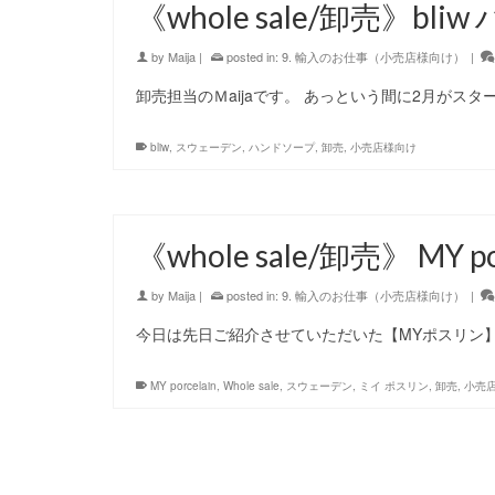
《whole sale/卸売》bl
by
Maija
|
posted in:
9. 輸入のお仕事（小売店様向け）
|
卸売担当のＭaijaです。 あっという間に2月がスタ
bliw
,
スウェーデン
,
ハンドソープ
,
卸売
,
小売店様向け
《whole sale/卸売》 MY
by
Maija
|
posted in:
9. 輸入のお仕事（小売店様向け）
|
今日は先日ご紹介させていただいた【MYポスリン】
MY porcelain
,
Whole sale
,
スウェーデン
,
ミイ ポスリン
,
卸売
,
小売