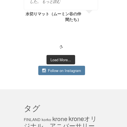
した。
もっと読む
水切りマット（ムーミン谷の仲
間たち）
Load More...
Follow on Instagram
タグ
kroneオリ
krone
FINLAND
korko
ジナル，アニバーサリー