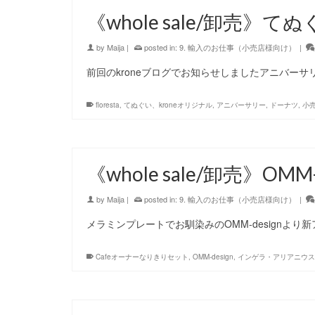
《whole sale/卸売》て
by
Maija
|
posted in:
9. 輸入のお仕事（小売店様向け）
|
前回のkroneブログでお知らせしましたアニバーサ
floresta
,
てぬぐい、kroneオリジナル
,
アニバーサリー
,
ドーナツ
,
小
《whole sale/卸売》OM
by
Maija
|
posted in:
9. 輸入のお仕事（小売店様向け）
|
メラミンプレートでお馴染みのOMM-designより
Cafeオーナーなりきりセット
,
OMM-design
,
インゲラ・アリアニウス