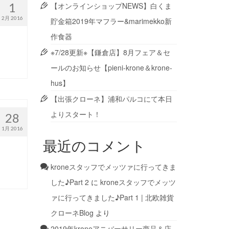
1
【オンラインショップNEWS】白くま
2月 2016
貯金箱2019年マフラー&marimekko新
作食器
※7/28更新※【鎌倉店】8月フェア＆セ
ールのお知らせ【pieni-krone＆krone-
hus】
【出張クローネ】浦和パルコにて本日
よりスタート！
28
1月 2016
最近のコメント
kroneスタッフでメッツァに行ってきま
した♪Part 2
に
kroneスタッフでメッツ
ァに行ってきました♪Part 1 | 北欧雑貨
クローネBlog
より
2019年kroneアニバーサリー商品＆店