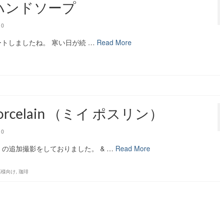
iw ハンドソープ
0
ートしましたね。 寒い日が続 …
Read More
 porcelain （ミイ ポスリン）
0
の追加撮影をしておりました。 & …
Read More
店様向け
,
珈琲