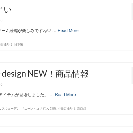
ぬぐい
0
リー♪ 続編が楽しみですね♡ …
Read More
売店様向け
,
日本製
M-design NEW！商品情報
0
新アイテムが登場しました。 …
Read More
,
スウェーデン
,
ペニーレ・コリドン
,
卸売
,
小売店様向け
,
新商品