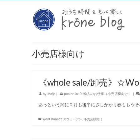
小売店様向け
《whole sale/卸売》☆Wor
by
Maija
|
posted in:
9. 輸入のお仕事（小売店様向け）
|
あっという間に２月も後半にさしかかり春ももうそろ
Word Banner
,
スウェーデン
,
小売店様向け