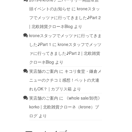
頭イベントのお知らせ
に
kroneスタッ
フでメッツァに行ってきました♪Part 2
| 北欧雑貨クローネBlog
より
kroneスタッフでメッツァに行ってきま
した♪Part 1
に
kroneスタッフでメッツ
ァに行ってきました♪Part 2 | 北欧雑貨
クローネBlog
より
実店舗のご案内
に
キコリ食堂・鎌倉メ
ニューのクチコミ感想！ペットの犬連
れもOK？ | カプリス箱
より
実店舗のご案内
に
《whole sale/卸売》
korko | 北欧雑貨クローネ（krone）ブ
ログ
より