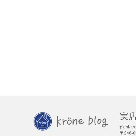
実
pieni
〒248-0